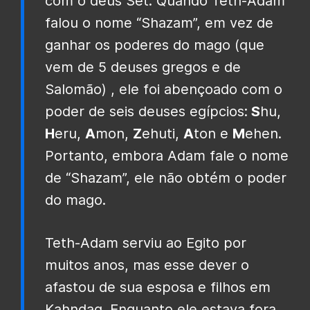
com o deus Set. Quando Teth-Adam
falou o nome “Shazam”, em vez de
ganhar os poderes do mago (que
vem de 5 deuses gregos e de
Salomão) , ele foi abençoado com o
poder de seis deuses egípcios:
S
hu,
H
eru,
A
mon,
Z
ehuti,
A
ton e
M
ehen.
Portanto, embora Adam fale o nome
de “Shazam”, ele não obtém o poder
do mago.
Teth-Adam serviu ao Egito por
muitos anos, mas esse dever o
afastou de sua esposa e filhos em
Kahndaq. Enquanto ele estava fora,