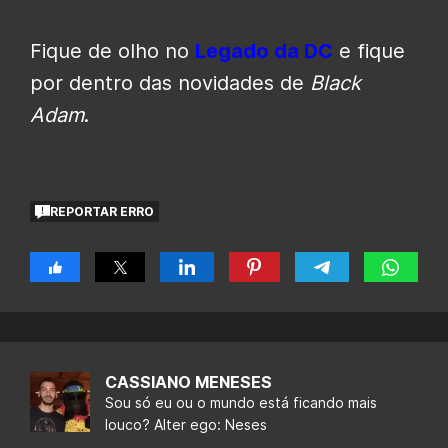
Fique de olho no
Legado da DC
e fique
por dentro das novidades de
Black
Adam
.
REPORTAR ERRO
CASSIANO MENESES
Sou só eu ou o mundo está ficando mais
louco? Alter ego: Neses