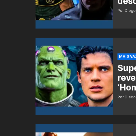
des
Por Diego
MAIS V
Sup
reve
‘Ho
Por Diego