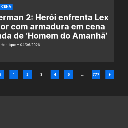
 CENA
rman 2: Herói enfrenta Lex
hor com armadura em cena
ada de ‘Homem do Amanhã’
 Henrique
04/06/2026
1
2
3
4
5
…
777
Página
Página
Página
Página
Página
Página