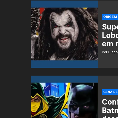
ORIGEM
Supe
Lob
em n
Por Diego
CENA D
Conf
Bat