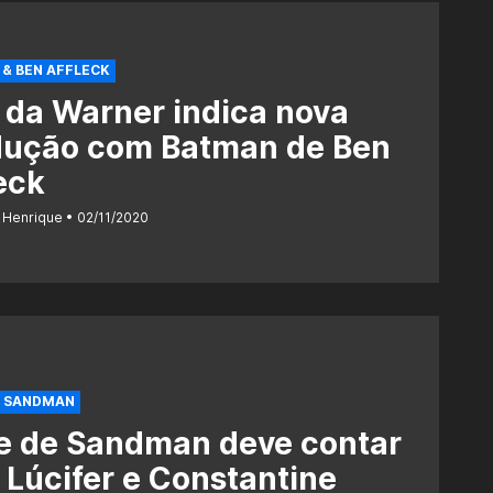
& BEN AFFLECK
da Warner indica nova
dução com Batman de Ben
eck
 Henrique
02/11/2020
E SANDMAN
e de Sandman deve contar
Lúcifer e Constantine