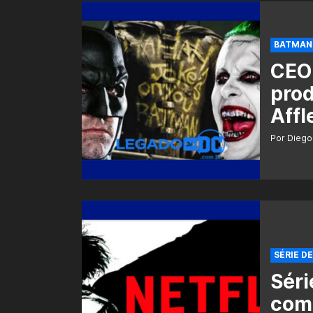
BATMAN 
CEO 
pro
Affl
Por Diego
SÉRIE D
Séri
com 