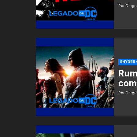
Por Diego
SNYDER 
Rumo
com 
Por Diego