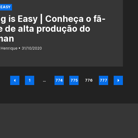
 EASY
g is Easy | Conheça o fã-
e de alta produção do
man
 Henrique
31/10/2020
1
…
774
775
776
777
Página
Página
Página
Página
Página