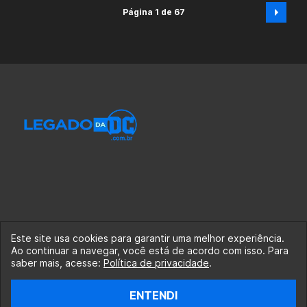
Página 1 de 67
Este site usa cookies para garantir uma melhor experiência.
Ao continuar a navegar, você está de acordo com isso. Para
© 2020-2026 Legado da DC, uma empresa da Legado
saber mais, acesse:
Política de privacidade
.
Enterprises.
ENTENDI
fabiolobo