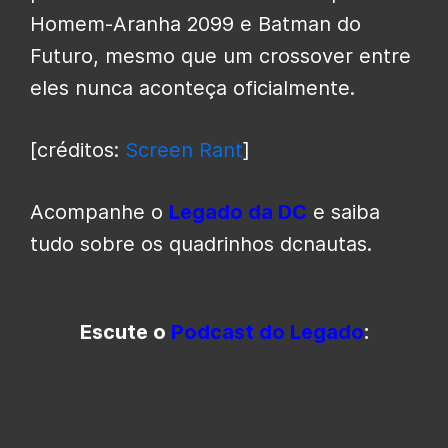
Homem-Aranha 2099 e Batman do
Futuro, mesmo que um crossover entre
eles nunca aconteça oficialmente.
[créditos:
Screen Rant
]
Acompanhe o
Legado da DC
e saiba
tudo sobre os quadrinhos dcnautas.
Escute o
Podcast do Legado
: