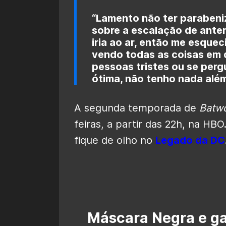
“Lamento não ter parabeni
sobre a escalação de ante
iria ao ar, então me esqueci
vendo todas as coisas em
pessoas tristes ou se per
ótima, não tenho nada além
A segunda temporada de
Batw
feiras, a partir das 22h, na H
fique de olho no
Legado da DC
Máscara Negra e g