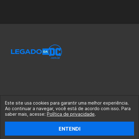
Este site usa cookies para garantir uma melhor experiência.
Ao continuar a navegar, você está de acordo com isso. Para
© 2020-2026 Legado da DC, uma empresa da Legado
saber mais, acesse:
Política de privacidade
.
Enterprises.
ENTENDI
fabiolobo