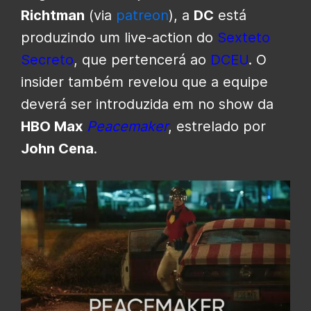
Richtman
(via
patreon
), a
DC
está
produzindo um live-action do
Sexteto
Secreto
, que pertencerá ao
DCEU
. O
insider também revelou que a equipe
deverá ser introduzida em no show da
HBO Max
Peacemaker
, estrelado por
John Cena
.