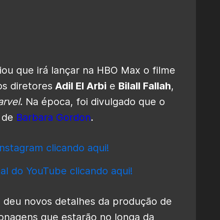
iou que irá lançar na HBO Max o filme
os diretores
Adil El Arbi
e
Bilall Fallah
,
rvel
. Na época, foi divulgado que o
 de
Barbara Gordon
.
nstagram clicando aqui!
al do YouTube clicando aqui!
i
deu novos detalhes da produção de
rsonagens que estarão no longa da