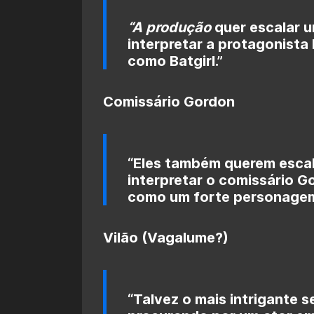
“A produção
quer escalar 
interpretar a protagonist
como Batgirl.”
Comissário Gordon
“Eles também querem escal
interpretar o comissário Gor
como um forte personagem 
Vilão (Vagalume?)
“Talvez o mais intrigante se