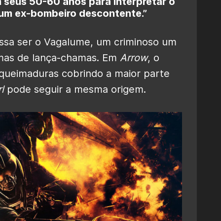
 seus 50-60 anos para interpretar o
 um ex-bombeiro descontente.”
ossa ser o Vagalume, um criminoso
um
armas de lança-chamas. Em
Arrow
, o
queimaduras cobrindo a maior parte
l
pode seguir a mesma origem.