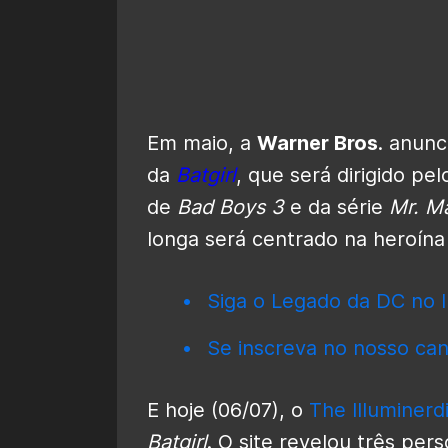
Em maio, a
Warner Bros
. anunc
da
Batgirl
, que será dirigido pel
de
Bad Boys 3
e da série
Mr. Ma
longa será centrado na heroína
Siga o Legado da DC no I
Se inscreva no nosso can
E hoje (06/07), o
The Illuminerd
Batgirl
. O site revelou três pe