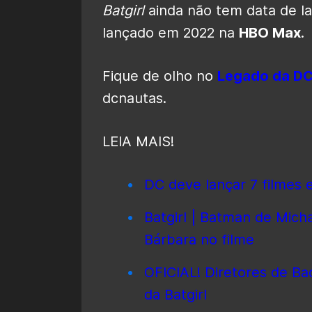
Batgirl
ainda não tem data de l
lançado em 2022 na
HBO Max
.
Fique de olho no
Legado da D
dcnautas.
LEIA MAIS!
DC deve lançar 7 filmes
Batgirl | Batman de Mich
Bárbara no filme
OFICIAL! Diretores de Ba
da Batgirl