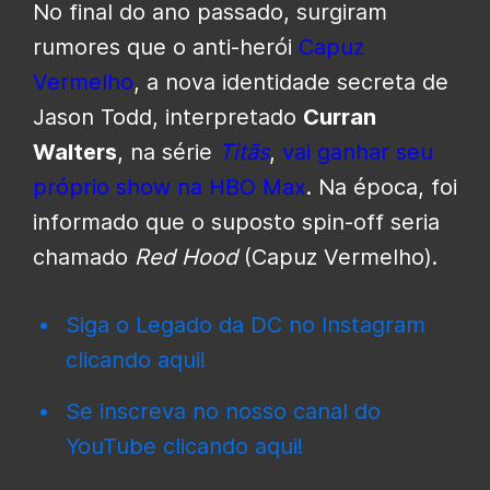
No final do ano passado, surgiram
rumores que o anti-herói
Capuz
Vermelho
, a nova identidade secreta de
Jason Todd, interpretado
Curran
Walters
, na série
Titãs
,
vai ganhar seu
próprio show na HBO Max
. Na época, foi
informado que o suposto spin-off seria
chamado
Red Hood
(Capuz Vermelho).
Siga o Legado da DC no Instagram
clicando aqui!
Se inscreva no nosso canal do
YouTube clicando aqui!