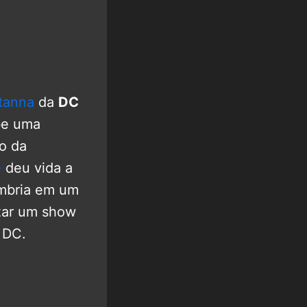
tanna
da
DC
be uma
co da
e
deu vida a
ombria em um
izar um show
 DC.