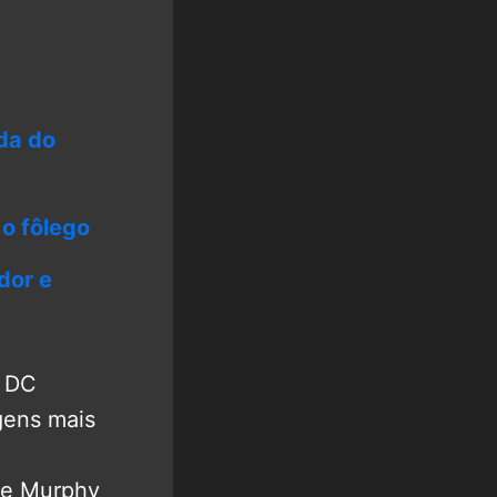
da do
o fôlego
dor e
o DC
gens mais
 e Murphy