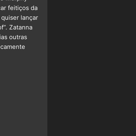
r feitiços da
 quiser lançar
f”. Zatanna
ias outras
ticamente