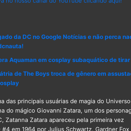
va no nosso canal do YouTube clicando aqui!
gado da DC no Google Notícias e não perca na
dcnauta!
ra Aquaman em cosplay subaquático de tirar 
átria de The Boys troca de gênero em assusta
cosplay
a das principais usuárias de magia do Univers
lha do mágico Giovanni Zatara, um dos persona
C, Zatanna Zatara apareceu pela primeira vez
n
#4 em 1964 por Julius Schwartz, Gardner Fox