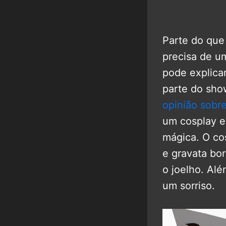
Parte do que
precisa de u
pode explica
parte do sho
opinião sobre
um cosplay e
mágica. O cos
e gravata bor
o joelho. Al
um sorriso.