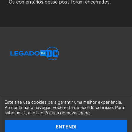
Os comentários desse post foram encerrados.
Este site usa cookies para garantir uma melhor experiência.
Ao continuar a navegar, você está de acordo com isso. Para
© 2020-2026 Legado da DC, uma empresa da Legado
saber mais, acesse:
Política de privacidade
.
Enterprises.
ENTENDI
fabiolobo