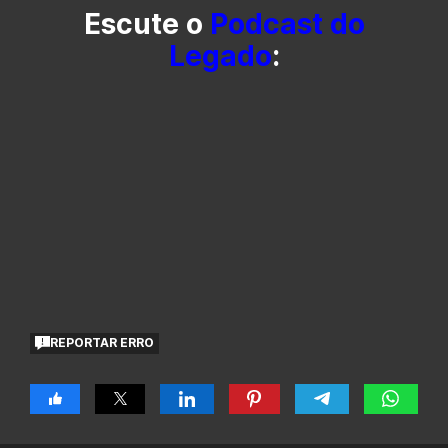
Escute o
Podcast do
Legado
:
REPORTAR ERRO