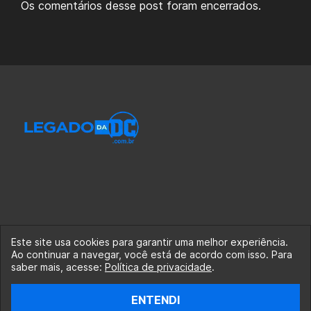
Os comentários desse post foram encerrados.
Este site usa cookies para garantir uma melhor experiência.
Ao continuar a navegar, você está de acordo com isso. Para
© 2020-2026 Legado da DC, uma empresa da Legado
saber mais, acesse:
Política de privacidade
.
Enterprises.
ENTENDI
fabiolobo