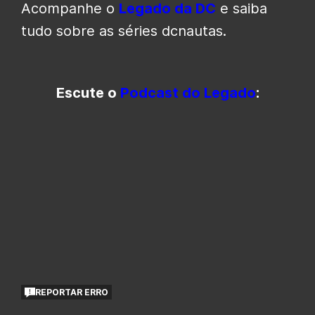
Acompanhe o
Legado da DC
e saiba
tudo sobre as séries dcnautas.
Escute o
Podcast do Legado
:
REPORTAR ERRO