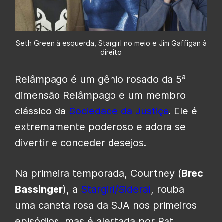
Seth Green à esquerda, Stargirl no meio e Jim Gaffigan à
direito
Relâmpago é um gênio rosado da 5ª
dimensão Relâmpago e um membro
clássico da
Sociedade da Justiça
. Ele é
extremamente poderoso e adora se
divertir e conceder desejos.
Na primeira temporada, Courtney (
Brec
Bassinger
), a
Stargirl/Sideral
, rouba
uma caneta rosa da SJA nos primeiros
episódios, mas é alertada por Pat