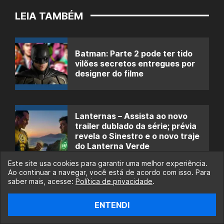
LEIA TAMBÉM
Batman: Parte 2 pode ter tido
vilões secretos entregues por
designer do filme
Lanternas – Assista ao novo
trailer dublado da série; prévia
revela o Sinestro e o novo traje
do Lanterna Verde
Este site usa cookies para garantir uma melhor experiência.
Ao continuar a navegar, você está de acordo com isso. Para
saber mais, acesse:
Política de privacidade
.
Atriz de Cara-de-Barro revela
como seria a aparição do
Batman de Robert Pattinson no
ENTENDI
DCU