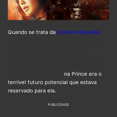
Quando se trata da
Mulher-Maravilh
a
,
Liga da Justiça 2
a teria conduzido em
uma vasta jornada que terminaria
tragicamente antes de ter um final feliz
em
Liga da Justiça 3
. Uma das partes
cruciais do arco de Dia
na Prince era o
terrível futuro potencial que estava
reservado para ela.
PUBLICIDADE