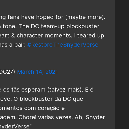
ing fans have hoped for (maybe more).
er in tone. The DC team-up blockbuster
 heart & character moments. I teared up
as a pair.
#RestoreTheSnyderVerse
tDC27)
March 14, 2021
os fãs esperam (talvez mais). E é
leve. O blockbuster da DC que
omentos com coração e
gem. Chorei várias vezes. Ah, Snyder
nyderVerse”