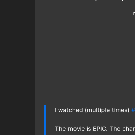
I watched (multiple times)
#
The movie is EPIC. The cha