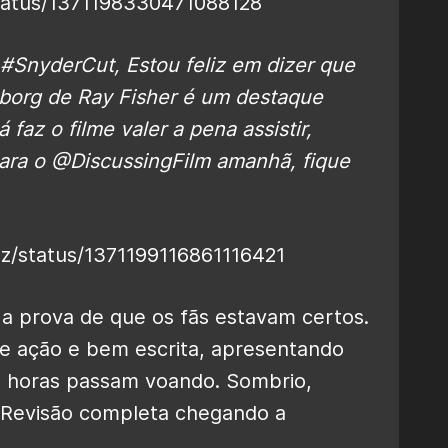
status/1371198330471088128
#SnyderCut
, Estou feliz em dizer que
borg de Ray Fisher é um destaque
á faz o filme valer a pena assistir,
para o
@DiscussingFilm
amanhã, fique
nz/status/1371199116861116421
 a prova de que os fãs estavam certos.
de ação e bem escrita, apresentando
 4 horas passam voando. Sombrio,
. Revisão completa chegando a