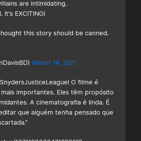
lains are intimidating.
. It's EXCITING!
 thought this story should be canned.
onDavisBD)
March 14, 2021
SnydersJusticeLeague
! O filme é
mais importantes. Eles têm propósito
midantes. A cinematografia é linda. É
reditar que alguém tenha pensado que
scartada.”