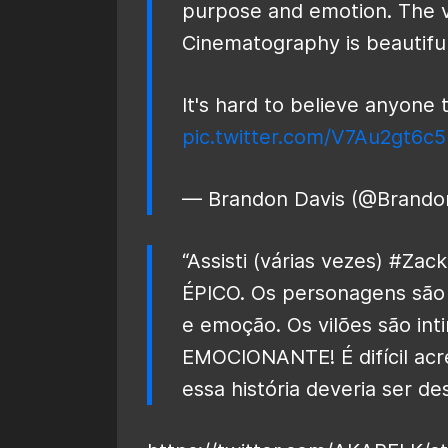
purpose and emotion. The vil
Cinematography is beautiful
It's hard to believe anyone
pic.twitter.com/V7Au2gt6c5
— Brandon Davis (@Brand
“Assisti
(várias vezes)
#Zack
ÉPICO. Os personagens são 
e emoção. Os vilões são inti
EMOCIONANTE! É difícil ac
essa história deveria ser de