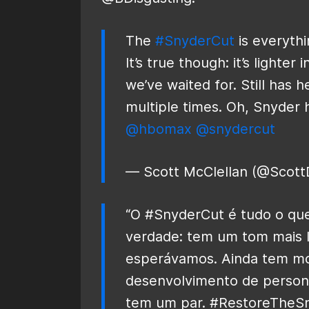
The
#SnyderCut
is everyth
It’s true though: it’s light
we’ve waited for. Still has
multiple times. Oh, Snyder h
@hbomax
@snydercut
— Scott McClellan (@Scot
“O #SnyderCut é tudo o que 
verdade: tem um tom mais 
esperávamos. Ainda tem m
desenvolvimento de persona
tem um par. #RestoreTheS