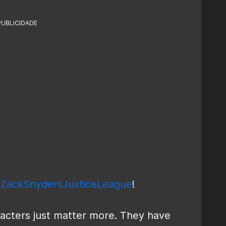
PUBLICIDADE
ZackSnydersJusticeLeague
!
racters just matter more. They have