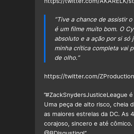
https://twitter.com/AKARELK/
”Tive a chance de assistir o
é um filme muito bom. O Cy
absoluto e a ação por si só j
minha crítica completa vai 
de olho.”
https://twitter.com/ZProductio
”#ZackSnydersJusticeLeague
é
Uma peça de alto risco, cheia 
as maiores estrelas da DC. As
corajoso, sincero e até cômico
@BDisgusting
!”