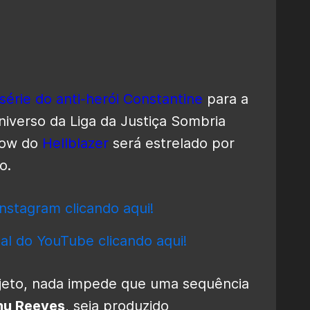
série do anti-herói Constantine
para a
niverso da Liga da Justiça Sombria
how do
Hellblazer
será estrelado por
o.
nstagram clicando aqui!
al do YouTube clicando aqui!
ojeto, nada impede que uma sequência
nu Reeves
, seja produzido