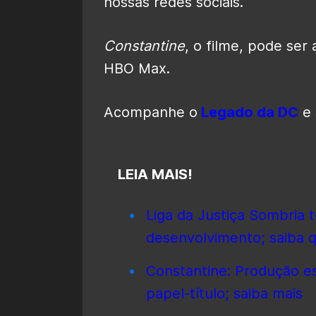
nossas redes sociais.
Constantine
, o filme, pode ser
HBO Max.
Acompanhe o
Legado da DC
e 
LEIA MAIS!
Liga da Justiça Sombria 
desenvolvimento; saiba q
Constantine: Produção e
papel-título; saiba mais