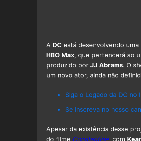
A
DC
está desenvolvendo uma
HBO Max
, que pertencerá ao u
produzido por
JJ Abrams
. O s
um novo ator, ainda não definid
Siga o Legado da DC no I
Se inscreva no nosso can
Apesar da existência desse pr
do filme
Constantine
, com
Kea