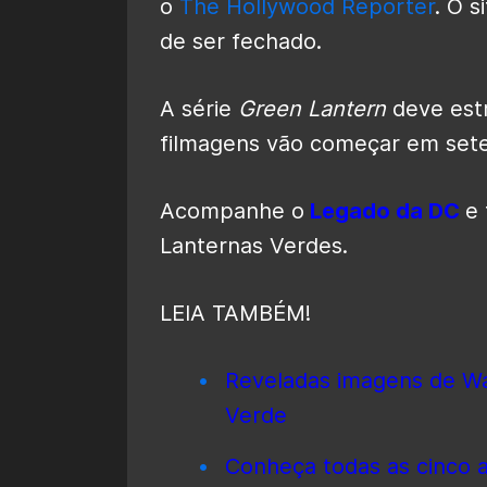
o
The Hollywood Reporter
. O s
de ser fechado.
A série
Green Lantern
deve est
filmagens vão começar em set
Acompanhe o
Legado da DC
e 
Lanternas Verdes.
LEIA TAMBÉM!
Reveladas imagens de Wa
Verde
Conheça todas as cinco a