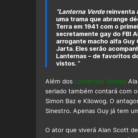
“Lanterna Verde
reinventa 
uma trama que abrange dé
Terra em 1941 com o primei
secretamente gay do FBI A
arrogante macho alfa Guy G
Jarta. Eles serão acompan
Lanternas – de favoritos d
vistos. “
Além dos
Lanternas Verdes
Ala
seriado também contará com os
Simon Baz e Kilowog. O antagonis
Sinestro. Apenas Guy já tem um
O ator que viverá Alan Scott 