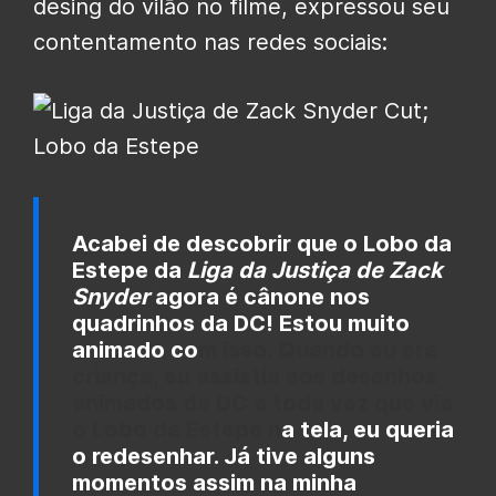
desing do vilão no filme, expressou seu
contentamento nas redes sociais:
Acabei de descobrir que o Lobo da
Estepe da
Liga da Justiça de Zack
Snyder
agora é cânone nos
quadrinhos da DC! Estou muito
animado co
m isso. Quando eu era
criança, eu assistia aos desenhos
animados da DC e toda vez que via
o Lobo da Estepe n
a tela, eu queria
o redesenhar. Já tive alguns
momentos assim na minha