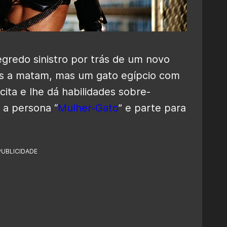
gredo sinistro por trás de um novo
es a matam, mas um gato egípcio com
ita e lhe dá habilidades sobre-
 a persona “
Mulher-Gato
” e parte para
PUBLICIDADE