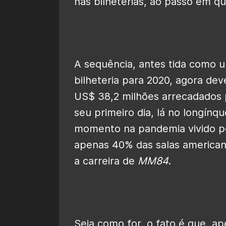
nas bilheterias, ao passo em q
A sequência, antes tida como 
bilheteria para 2020, agora de
US$ 38,2 milhões arrecadados 
seu primeiro dia, lá no longínqu
momento na pandemia vivido pe
apenas 40% das salas american
a carreira de
MM84
.
Seja como for, o fato é que, a