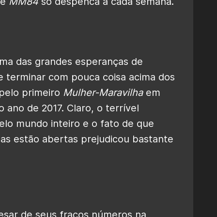
ue
MM84
só despenca a cada semana.
uma das grandes esperanças de
ve terminar com pouca coisa acima dos
pelo primeiro
Mulher-Maravilha
em
o ano de 2017. Claro, o terrível
lo mundo inteiro e o fato de que
as estão abertas prejudicou bastante
pesar de seus fracos números na