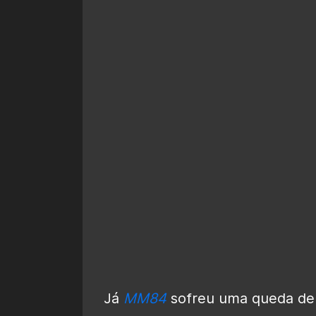
Já
MM84
sofreu uma queda d