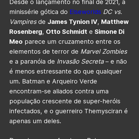
Desde o lançamento no final de 2021, a
minissérie gótica do
Elseworlds
DC vs.
Vampires
de
James Tynion IV
,
Matthew
Rosenberg
,
Otto Schmidt
e
Simone Di
Meo
parece um cruzamento entre os
elementos de terror de
Marvel Zombies
e a paranóia de
Invasão Secreta
– e não
é menos estressante do que qualquer
um. Batman e Arqueiro Verde
encontram-se aliados contra uma
população crescente de super-heróis
infectados, e o guerreiro Themysciran é
apenas um deles.