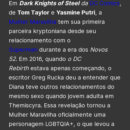
Em
Dark Knights of Steel
da
DC Comics
,
de
Tom Taylor
e
Yasmine Putri
, a
Mulher Maravilha
tem sua primeira
parceira kryptoniana desde seu
relacionamento com o
Superman
durante a era dos
Novos
52
. Em 2016, quando
o DC
Rebirth
estava apenas começando, o
escritor Greg Rucka deu a entender que
Diana teve outros relacionamentos do
mesmo sexo quando jovem adulta em
Themiscyra. Essa revelação tornou a
Mulher Maravilha oficialmente uma
personagem LGBTQIA+, o que levou a