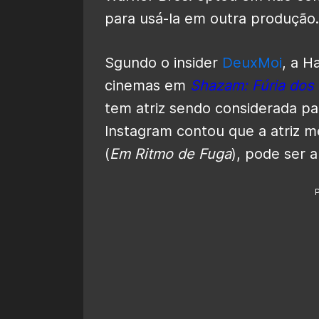
para usá-la em outra produção.
Sgundo o insider
DeuxMoi
, a H
cinemas em
Shazam: Fúria dos
tem atriz sendo considerada pa
Instagram contou que a atriz m
(
Em Ritmo de Fuga
), pode ser a