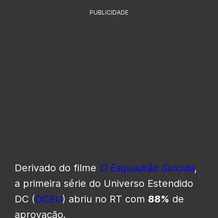
PUBLICIDADE
Derivado do filme
O Esquadrão Suicida
,
a primeira série do Universo Estendido
DC (
DCEU
) abriu no RT com
88%
de
aprovação.