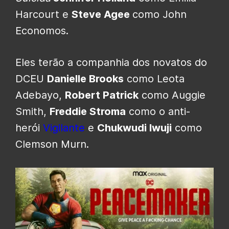
Harcourt e
Steve Agee
como John
Economos.
Eles terão a companhia dos novatos do
DCEU
Danielle Brooks
como Leota
Adebayo,
Robert Patrick
como Auggie
Smith,
Freddie Stroma
como o anti-
herói
Vigilante
e
Chukwudi Iwuji
como
Clemson Murn.