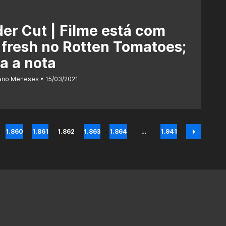
er Cut | Filme está com
 fresh no Rotten Tomatoes;
a a nota
iano Meneses
15/03/2021
1.860
1.861
1.862
1.863
1.864
…
1.941
Página
Página
Página
Página
Página
Página