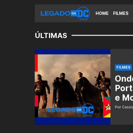
HOME
FILMES
ÚLTIMAS
FILMES
Ond
Port
e M
Por Cass