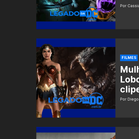
Por Cass
FILMES
Mulh
Lobo
clip
Por Diego