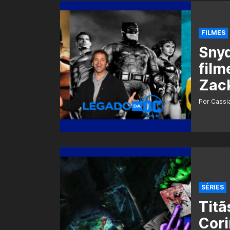
FILMES
Snyd
film
Zac
Por Cass
SÉRIES
Titã
Cori