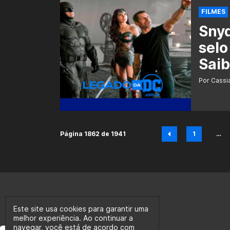
FILMES
Snyd
selo
Saib
Por Cass
Página 1862 de 1941
1
…
Página
Este site usa cookies para garantir uma
melhor experiência. Ao continuar a
navegar, você está de acordo com