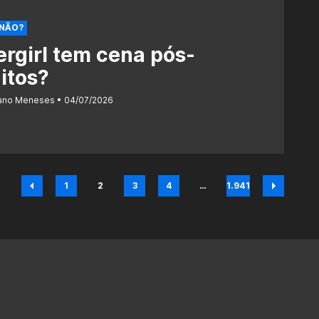
 NÃO?
rgirl tem cena pós-
itos?
iano Meneses
04/07/2026
1
2
3
4
…
1.941
Página
Página
Página
Página
Página