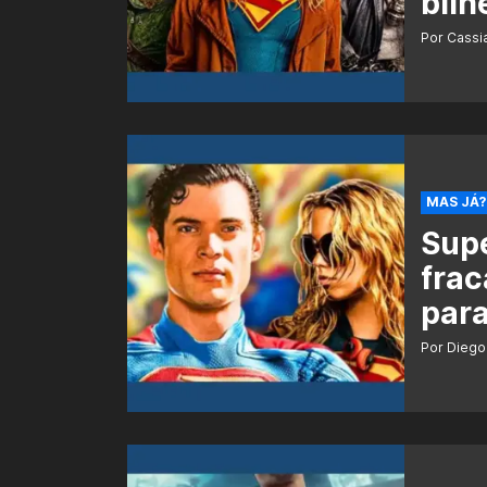
bilh
Por Cass
MAS JÁ?
Supe
frac
para
Por Diego