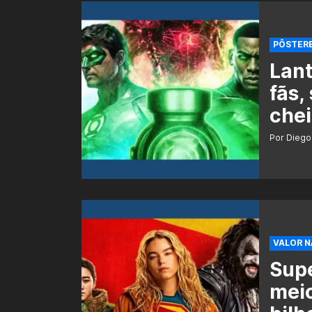
PÔSTERE
Lant
fãs,
chei
Por Diego
VALOR N
Supe
meio