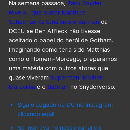
Na semana passada,
Zack Snyder
revelou que o ator Matthias
Schoenaerts teria sido o Batman
da
DCEU se Ben Affleck não tivesse
aceitado o papel do herói de Gotham.
Imaginando como teria sido Matthias
como o Homem-Morcego, preparamos
uma matéria com outros atores que
quase viveram
Superman
,
Mulher-
Maravilha
e o
Batman
no Snyderverso.
Siga o Legado da DC no Instagram
clicando aqui!
Se inscreva no nosso canal do