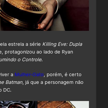
la estrela a série
Killing Eve: Dupla
, protagonizou ao lado de Ryan
umindo o Controle
.
iver a
Mulher-Gato
, porém, é certo
he Batman
, já que a personagem não
o DC.