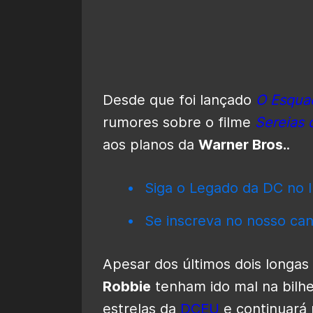
Desde que foi lançado
O Esqua
rumores sobre o filme
Sereias
aos planos da
Warner Bros.
.
Siga o Legado da DC no I
Se inscreva no nosso can
Apesar dos últimos dois longas
Robbie
tenham ido mal na bilhe
estrelas da
DCEU
e continuará