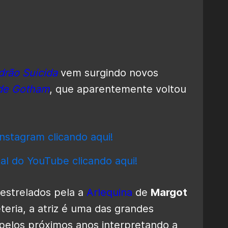
drão Suicida
vem surgindo novos
 de Gotham
, que aparentemente voltou
nstagram clicando aqui!
al do YouTube clicando aqui!
 estrelados pela a
Arlequina
de
Margot
teria, a atriz é uma das grandes
 pelos próximos anos interpretando a