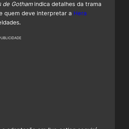
s de Gotham
indica detalhes da trama
 e quem deve interpretar a
Hera
eldades.
PUBLICIDADE