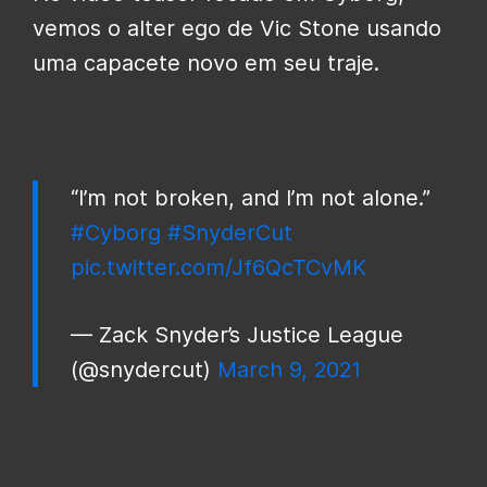
vemos o alter ego de Vic Stone usando
uma capacete novo em seu traje.
“I’m not broken, and I’m not alone.”
#Cyborg
#SnyderCut
pic.twitter.com/Jf6QcTCvMK
— Zack Snyder’s Justice League
(@snydercut)
March 9, 2021