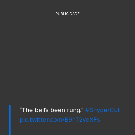
PUBLICIDADE
“The bell’s been rung.”
#SnyderCut
pic.twitter.com/B9hT2veXFs