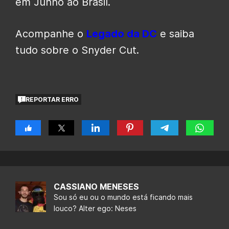
em Junho ao Brasil.
Acompanhe o
Legado da DC
e saiba
tudo sobre o Snyder Cut.
REPORTAR ERRO
CASSIANO MENESES
Sou só eu ou o mundo está ficando mais
louco? Alter ego: Neses