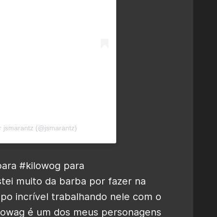
r jsmarantz (@jsmarantz)
para #kilowog para
tei muito da barba por fazer na
po incrível trabalhando nele com o
 Kilowag é um dos meus personagens