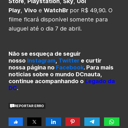
Store
,
Playstation
,
Sky
,
Uol
Play
,
Vivo
e
WatchBr
por R$ 49,90. O
filme ficará disponível somente para
aluguel até o dia 7 de abril.
Não se esqueça de seguir
nosso
Instagram
,
Twitter
e curtir
nossa página no
Facebook
. Para mais
noticias sobre o mundo DCnauta,
continue acompanhando o
Legado da
DC
.
REPORTAR ERRO