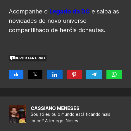
Acompanhe o
Legado da DC
e saiba as
novidades do novo universo
compartilhado de heróis dcnautas.
REPORTAR ERRO
CASSIANO MENESES
Sou só eu ou o mundo está ficando mais
louco? Alter ego: Neses