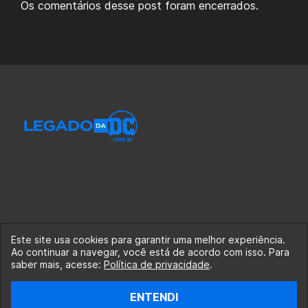
Os comentários desse post foram encerrados.
Este site usa cookies para garantir uma melhor experiência.
Ao continuar a navegar, você está de acordo com isso. Para
© 2020-2026 Legado da DC, uma empresa da Legado
saber mais, acesse:
Política de privacidade
.
Enterprises.
ENTENDI
fabiolobo