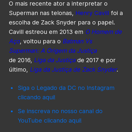
O mais recente ator a interpretar o
Superman nas telonas,
Henry Cavill
foi a
escolha de Zack Snyder para o papel.
Cavill estreou em 2013 em
O Homem de
Aço
, voltou para o
Batman Vs
Superman: A Origem da Justiça
de 2016,
Liga da Justiça
de 2017 e por
último,
Liga da Justiça de Zack Snyder
.
Siga o Legado da DC no Instagram
clicando aqui!
Se inscreva no nosso canal do
YouTube clicando aqui!