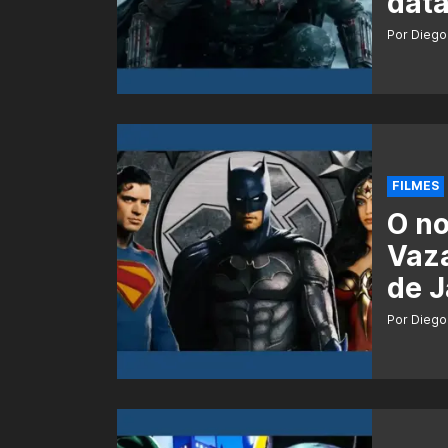
data
Por Diego
FILMES
O n
Vaz
de 
Por Diego