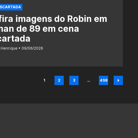
ESCARTADA
ira imagens do Robin em
man de 89 em cena
cartada
 Henrique
09/06/2026
1
2
3
…
498
Página
Página
Página
Página