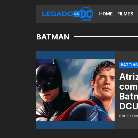
HOME
FILMES
BATMAN
BATTINS
Atri
como
Batm
DC
Por Cass