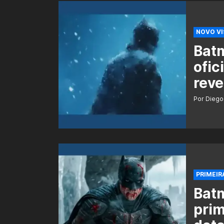
NOVO VI
Batm
ofic
reve
Por Diego
PRIMEIR
Bat
prim