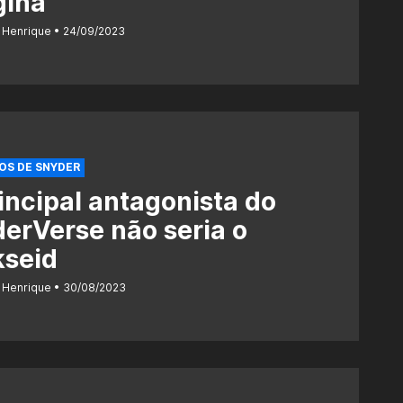
gina
 Henrique
24/09/2023
OS DE SNYDER
incipal antagonista do
erVerse não seria o
kseid
 Henrique
30/08/2023