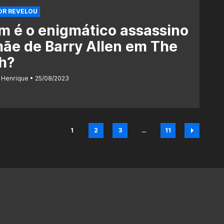
OR REVELOU
 é o enigmático assassino
ãe de Barry Allen em The
h?
 Henrique
25/08/2023
1
2
3
…
11
Página
Página
Página
Página