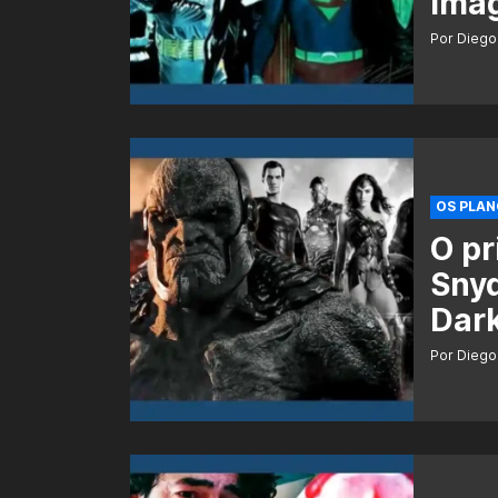
ima
Por Diego
OS PLAN
O pr
Snyd
Dar
Por Diego