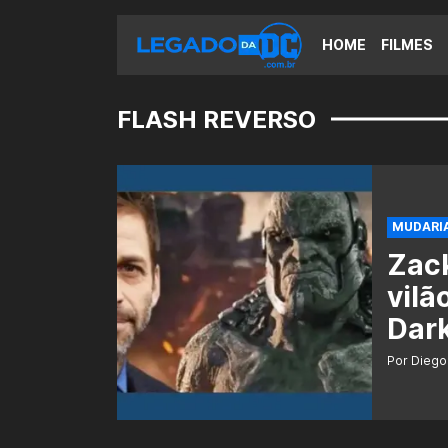
HOME
FILMES
FLASH REVERSO
MUDARI
Zac
vilã
Dar
Por Diego