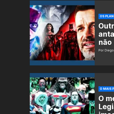
OS PLAN
Outr
anta
não
Por Diego
O MAIS 
O m
Legi