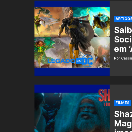
ARTIGO
Saib
Soci
em ‘
Por Cass
FILMES
Shaz
Mag