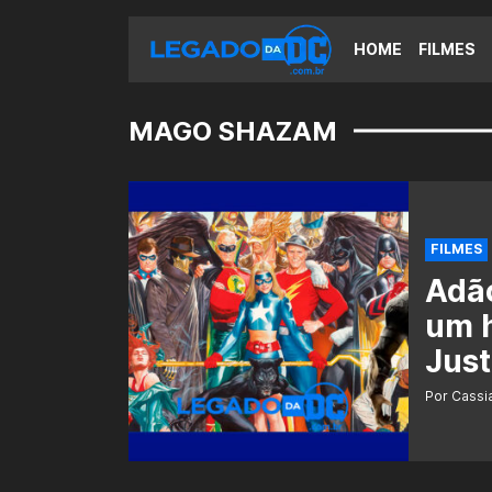
HOME
FILMES
MAGO SHAZAM
FILMES
Adão
um h
Just
Por Cass