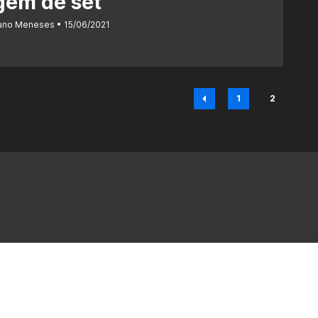
gem de set
iano Meneses
15/06/2021
1
2
Página
Página
nterprises.