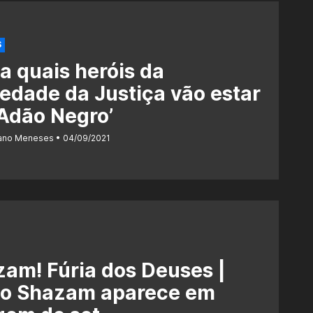
S
a quais heróis da
edade da Justiça vão estar
Adão Negro’
iano Meneses
04/09/2021
am! Fúria dos Deuses |
o Shazam aparece em