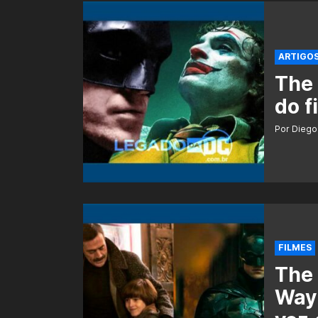
ARTIGO
The
do f
Por Diego
FILMES
The
Way