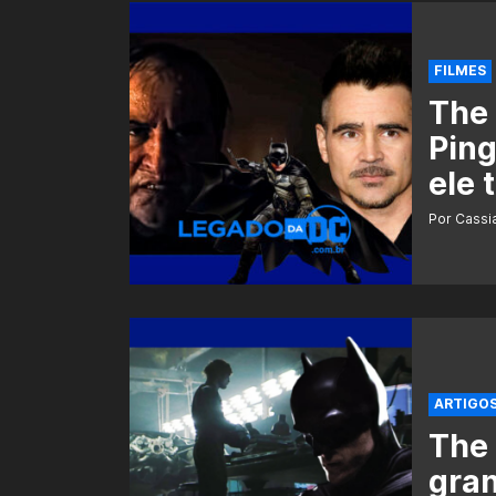
FILMES
The 
Ping
ele 
Por Cass
ARTIGO
The 
gra