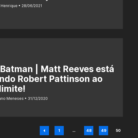
 Henrique
28/06/2021
Batman | Matt Reeves está
ndo Robert Pattinson ao
limite!
iano Meneses
31/12/2020
1
…
48
49
50
Página
Página
Página
Página