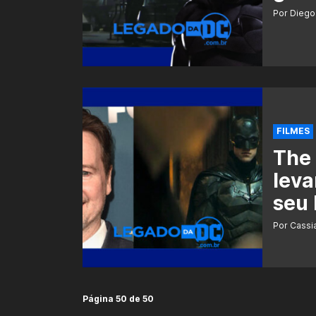
Por Diego
FILMES
The 
leva
seu 
Por Cass
Página 50 de 50