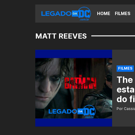
HOME
FILMES
MATT REEVES
FILMES
The 
esta
do f
Por Cass