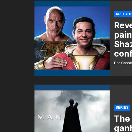
ARTIGO
Reve
pain
Sha
conf
Por Cass
SÉRIES
The 
ganh