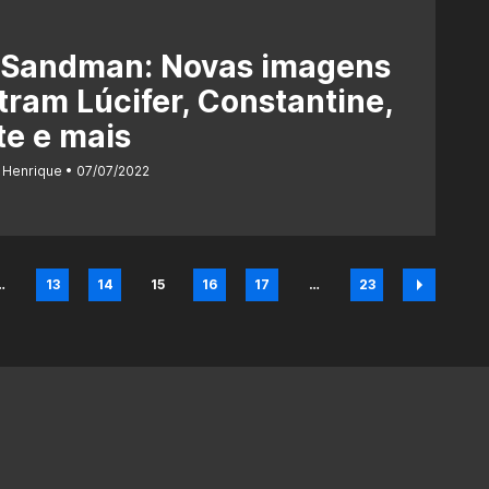
 Sandman: Novas imagens
ram Lúcifer, Constantine,
e e mais
 Henrique
07/07/2022
…
13
14
15
16
17
…
23
na
Página
Página
Página
Página
Página
Página