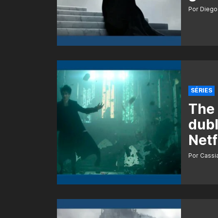
Por Diego
SÉRIES
The 
dubl
Netf
Por Cass