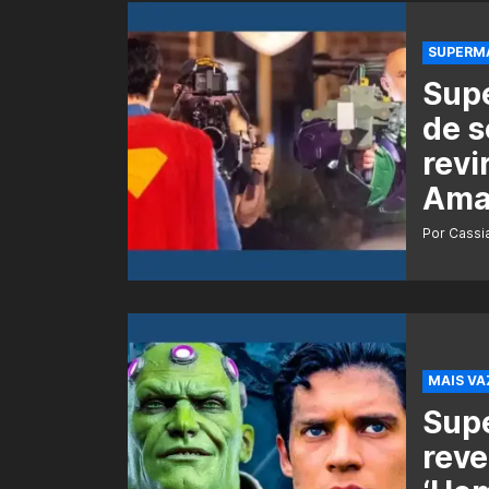
SUPERMA
Sup
de s
revi
Ama
Por Cass
MAIS V
Sup
reve