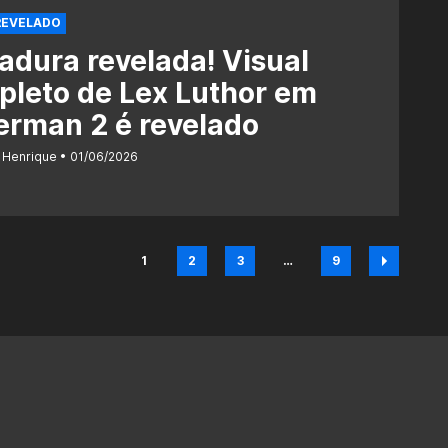
REVELADO
dura revelada! Visual
leto de Lex Luthor em
rman 2 é revelado
 Henrique
01/06/2026
1
2
3
…
9
Página
Página
Página
Página