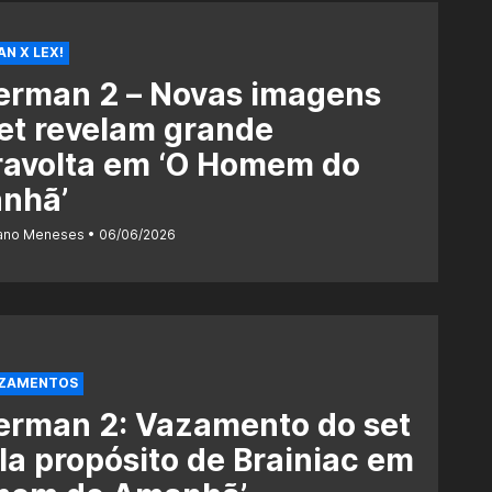
N X LEX!
erman 2 – Novas imagens
et revelam grande
ravolta em ‘O Homem do
nhã’
iano Meneses
06/06/2026
AZAMENTOS
erman 2: Vazamento do set
la propósito de Brainiac em