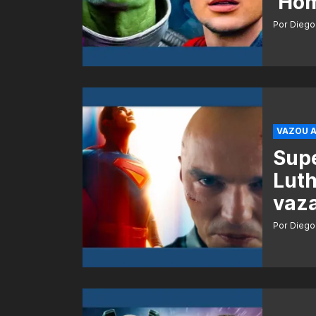
‘Ho
Por Diego
VAZOU A
Supe
Lut
vaz
Por Diego