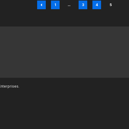
1
…
3
4
5
Página
Página
Página
Página
nterprises.