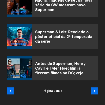
Naomi: Imagens de set da nova
série da CW mostram novo
Superman
Superman & Lois: Revelado o
pôster oficial da 2ª temporada
da série
Antes de Superman, Henry
Cavill e Tyler Hoechlin já
fizeram filmes na DC; veja
Página 3 de 6