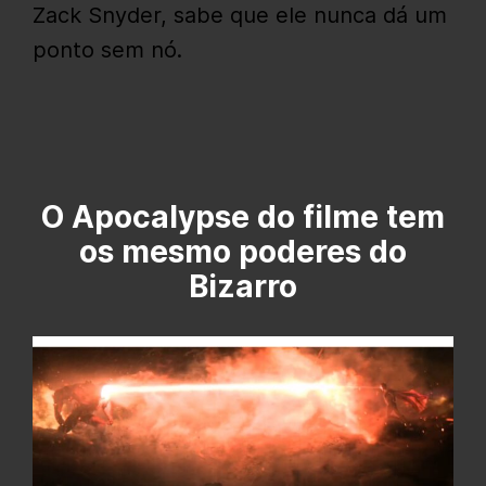
Zack Snyder, sabe que ele nunca dá um
ponto sem nó.
O Apocalypse do filme tem
os mesmo poderes do
Bizarro