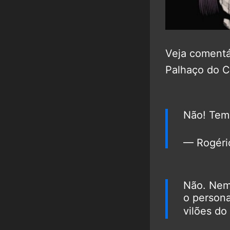
Veja comentá
Palhaço do C
Não! Tem
— Rogéri
Não. Nem 
o persona
vilões do