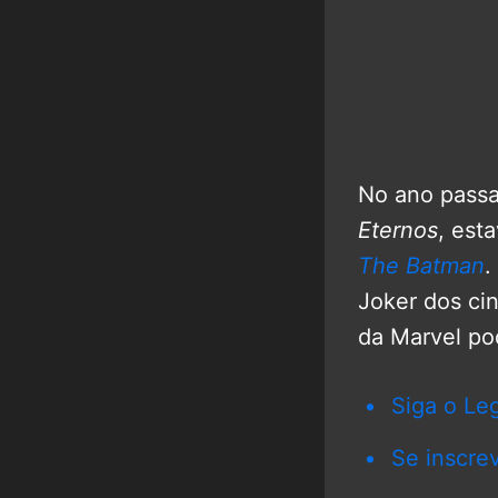
No ano passa
Eternos
, est
The Batman
.
Joker dos ci
da Marvel pod
Siga o Le
Se inscre