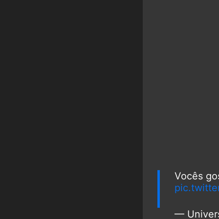
— Johnat
Vocês go
pic.twit
— Univer