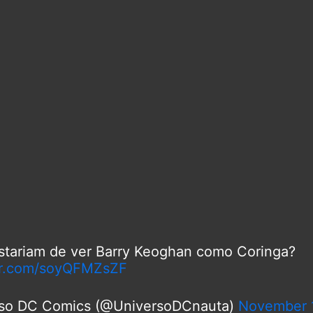
han (@JohnathanDisse)
November 14, 2021
stariam de ver Barry Keoghan como Coringa?
ter.com/soyQFMZsZF
so DC Comics (@UniversoDCnauta)
November 