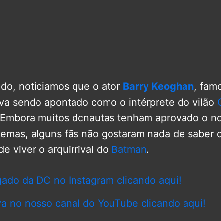
do, noticiamos que o ator
Barry Keoghan
, fam
ava sendo apontado como o intérprete do vilão
C
 Embora muitos dcnautas tenham aprovado o n
nemas, alguns fãs não gostaram nada de saber q
e viver o arquirrival do
Batman
.
gado da DC no Instagram clicando aqui!
va no nosso canal do YouTube clicando aqui!