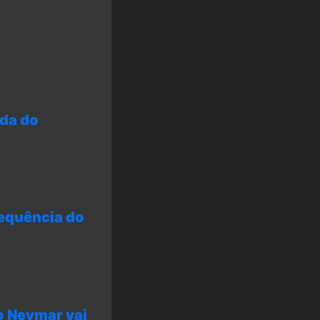
ada do
sequência do
o Neymar vai