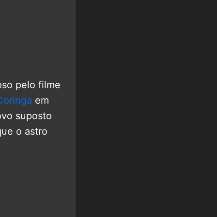
oso pelo filme
oringa
em
ovo suposto
ue o astro