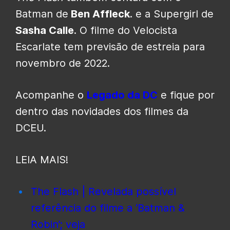
Batman de
Ben Affleck
. e a Supergirl de
Sasha Calle
. O filme do Velocista
Escarlate tem previsão de estreia para
novembro de 2022.
Acompanhe o
Legado da DC
e fique por
dentro das novidades dos filmes da
DCEU.
LEIA MAIS!
The Flash | Revelada possível
referência do filme a ‘Batman &
Robin’; veja