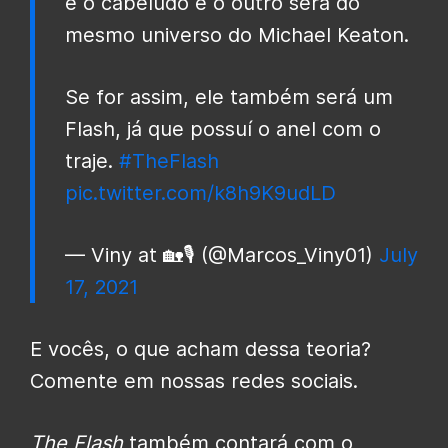
é o cabeludo e o outro será do
mesmo universo do Michael Keaton.
Se for assim, ele também será um
Flash, já que possuí o anel com o
traje.
#TheFlash
pic.twitter.com/k8h9K9udLD
— Viny at 🏡🎙️ (@Marcos_Viny01)
July
17, 2021
E vocês, o que acham dessa teoria?
Comente em nossas redes sociais.
The Flash
também contará com o