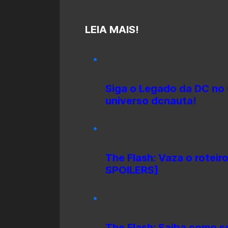
LEIA MAIS!
Siga o Legado da DC no 
universo dcnauta!
The Flash: Vaza o roteir
SPOILERS]
The Flash: Saiba como s