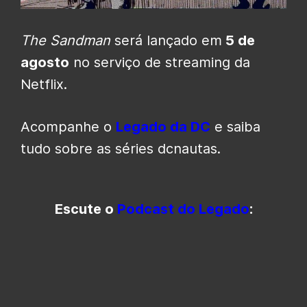
The Sandman
será lançado em
5 de
agosto
no serviço de streaming da
Netflix.
Acompanhe o
Legado da DC
e saiba
tudo sobre as séries dcnautas.
Escute o
Podcast do Legado
: